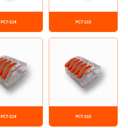
PCT-214
PCT-215
PCT-214
PCT-215