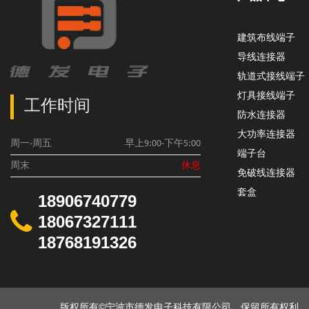
建筑布线端子
导线连接器
轨道式接线端子
灯具接线端子
工作时间
防水连接器
大功率连接器
周一-周五
早上9:00-下午5:00
端子台
周末
休息
免破线连接器
套盒
18906740779
18067327111
18768191326
版权所有©宁波市德发电子科技有限公司。保留所有权利。 