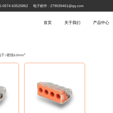
6-0574-63520862
电子邮件 :
279039461@qq.com
首页
关于我们
产品中心
端子
硬线6.0mm²
/